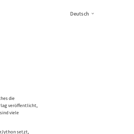
Deutsch
hes die
ag veröffentlicht,
sind viele
erJython setzt,