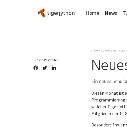
Home
News
T
FAQ
Über
uns
Home
/
News
/ Neues Sc
Neues
Diesen Post teilen
Ein neues Schul
Diesen Monat ist 
Programmierung mi
welcher TigerJytho
Mitglieder der TJ 
Besonders freuen w