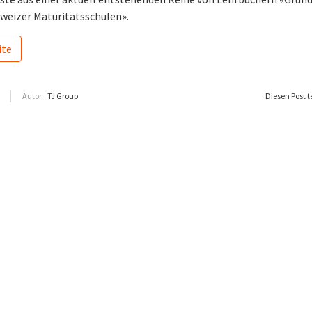
hweizer Maturitätsschulen».
ite
Autor
TJ Group
Diesen Post t