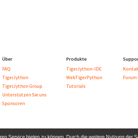
Über
Produkte
Suppo
FAQ
TigerJython-IDE
Kontak
TigerJython
WebTigerPython
Forum
TigerJython Group
Tutorials
Unterstützen Sie uns
Sponsoren
en Service bieten zu können. Durch die weitere Nutzung der S